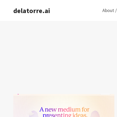
Saltar
delatorre.ai
About /
al
contenido