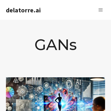
Saltar
delatorre.ai
al
contenido
GANs