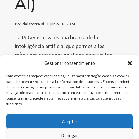
AI)
Por
delatorre.ai
junio 18, 2024
La IA Generativa és una branca de la
intel·ligència artificial que permet a les
màquines crear contingut nou com textos,
imatges i música. Aquest article explora el
Gestionar consentimiento
concepte, definicions acadèmiques i
Para ofrecer las mejores experiencias, utilizamos tecnologías como las cookies
simplificades, metàfores i una dita catalana
para almacenar y/o acceder a la información del dispositivo. El consentimiento
de estas tecnologías nos permitirá procesar datos como el comportamiento de
relacionada.
navegación o las identificaciones únicas en este sitio. No consentir o retirar el
consentimiento, puede afectar negativamente a ciertas características y
IA
LEER MÁS
funciones.
GENERATIVA
(GENERATIVE
Aceptar
AI)
Denegar