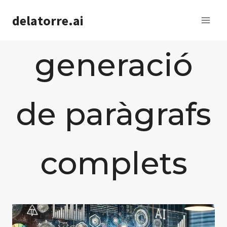
Saltar
delatorre.ai
al
contenido
generació
de paràgrafs
complets