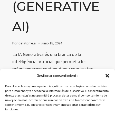
(GENERATIVE
AI)
Por
delatorre.ai
junio 18, 2024
La IA Generativa és una branca de la
intel·ligència artificial que permet a les
màquines crear contingut nou com textos,
imatges i música. Aquest article explora el
Gestionar consentimiento
concepte, definicions acadèmiques i
Para ofrecer las mejores experiencias, utilizamos tecnologías como las cookies
simplificades, metàfores i una dita catalana
para almacenar y/o acceder a la información del dispositivo. El consentimiento
de estas tecnologías nos permitirá procesar datos como el comportamiento de
relacionada.
navegación o las identificaciones únicas en este sitio. No consentir o retirar el
consentimiento, puede afectar negativamente a ciertas características y
IA
LEER MÁS
funciones.
GENERATIVA