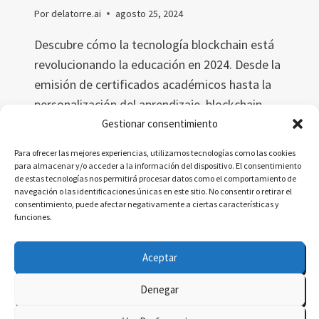
Por
delatorre.ai
agosto 25, 2024
Descubre cómo la tecnología blockchain está
revolucionando la educación en 2024. Desde la
emisión de certificados académicos hasta la
personalización del aprendizaje, blockchain
ofrece soluciones seguras, eficientes y
Gestionar consentimiento
transparentes. Explora los casos de estudio y
Para ofrecer las mejores experiencias, utilizamos tecnologías como las cookies
el impacto de esta tecnología en la
para almacenar y/o acceder a la información del dispositivo. El consentimiento
de estas tecnologías nos permitirá procesar datos como el comportamiento de
certificación y movilidad estudiantil.
navegación o las identificaciones únicas en este sitio. No consentir o retirar el
consentimiento, puede afectar negativamente a ciertas características y
BLOCKCHAIN
LEER MÁS
funciones.
EN
EDUCACIÓN
Aceptar
EN
2024:
Denegar
QUÉ
© 2026 delatorre.ai - Tema para WordPress por
ESPERAR