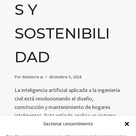
S Y
SOSTENIBILI
DAD
Por
delatorre.ai
diciembre 5, 2024
La inteligencia artificial aplicada a la ingeniería
civil está revolucionando el diseño,
construcción y mantenimiento de hogares
inteligentes. Este artículo analiza un sistema
innovador llamado Gestión Digital del Hogar
Gestionar consentimiento
(DHM), que optimiza recursos, fomenta la