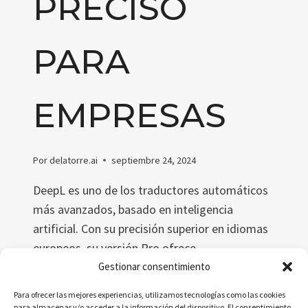
PRECISO
PARA
EMPRESAS
Por
delatorre.ai
septiembre 24, 2024
DeepL es uno de los traductores automáticos
más avanzados, basado en inteligencia
artificial. Con su precisión superior en idiomas
europeos, su versión Pro ofrece
funcionalidades como glosarios
Gestionar consentimiento
personalizados y seguridad en la traducción de
Para ofrecer las mejores experiencias, utilizamos tecnologías como las cookies
documentos, ideal para profesionales y
para almacenar y/o acceder a la información del dispositivo. El consentimiento