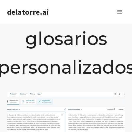
Saltar
delatorre.ai
al
contenido
glosarios
personalizado