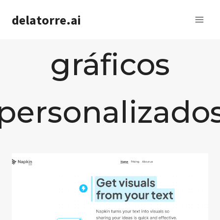
Saltar
delatorre.ai
al
contenido
gráficos
personalizado