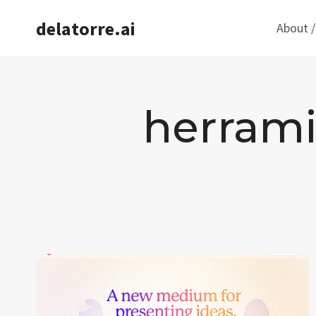
Saltar
delatorre.ai
About /
al
contenido
herrami