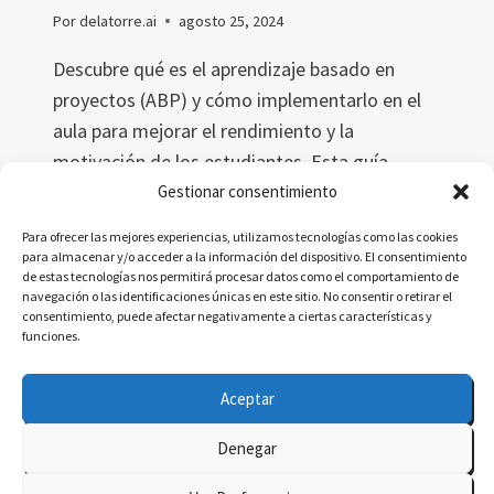
Por
delatorre.ai
agosto 25, 2024
Descubre qué es el aprendizaje basado en
proyectos (ABP) y cómo implementarlo en el
aula para mejorar el rendimiento y la
motivación de los estudiantes. Esta guía
completa explora sus beneficios, ofrece
Gestionar consentimiento
ejemplos prácticos y propone estrategias
Para ofrecer las mejores experiencias, utilizamos tecnologías como las cookies
efectivas para superar los desafíos en su
para almacenar y/o acceder a la información del dispositivo. El consentimiento
de estas tecnologías nos permitirá procesar datos como el comportamiento de
aplicación educativa.
navegación o las identificaciones únicas en este sitio. No consentir o retirar el
consentimiento, puede afectar negativamente a ciertas características y
APRENDIZAJE
LEER MÁS
funciones.
BASADO
EN
Aceptar
PROYECTOS:
GUÍA
Denegar
COMPLETA
© 2026 delatorre.ai - Tema para WordPress por
PARA