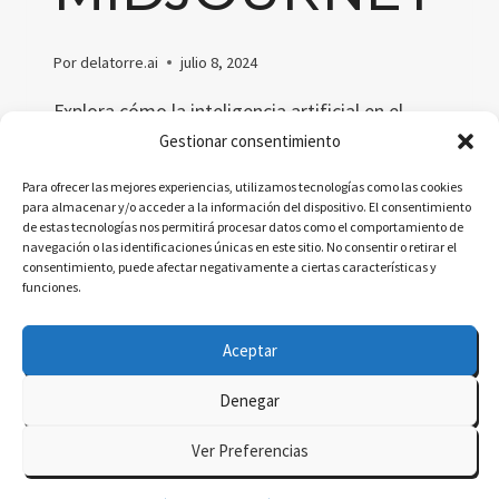
Por
delatorre.ai
julio 8, 2024
Explora cómo la inteligencia artificial en el
diseño de moda, a través de Midjourney,
Gestionar consentimiento
revoluciona las etapas iniciales del diseño,
Para ofrecer las mejores experiencias, utilizamos tecnologías como las cookies
facilitando la innovación y adaptabilidad en
para almacenar y/o acceder a la información del dispositivo. El consentimiento
de estas tecnologías nos permitirá procesar datos como el comportamiento de
respuesta rápida a las tendencias del mercado.
navegación o las identificaciones únicas en este sitio. No consentir o retirar el
consentimiento, puede afectar negativamente a ciertas características y
INTELIGENCIA
LEER MÁS
funciones.
ARTIFICIAL
EN
Aceptar
EL
DISEÑO
Denegar
DE
© 2026 delatorre.ai - Tema para WordPress por
MODA:
Ver Preferencias
ESTUDIO
Kadence WP
SOBRE