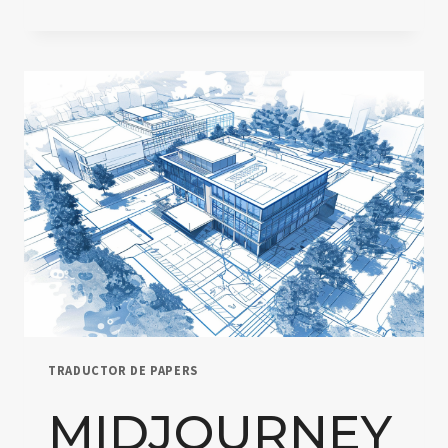
AI:
REVOLUCIONA
TU
EDICIÓN
DE
VÍDEO
CON
IA
TRADUCTOR DE PAPERS
MIDJOURNEY