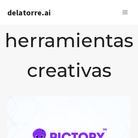
Saltar
delatorre.ai
al
contenido
herramientas
creativas