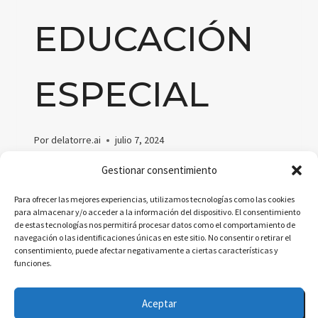
EDUCACIÓN
ESPECIAL
Por
delatorre.ai
julio 7, 2024
Explora cómo la inteligencia artificial está
Gestionar consentimiento
revolucionando la educación especial,
Para ofrecer las mejores experiencias, utilizamos tecnologías como las cookies
ofreciendo personalización y apoyo inclusivo a
para almacenar y/o acceder a la información del dispositivo. El consentimiento
de estas tecnologías nos permitirá procesar datos como el comportamiento de
estudiantes con necesidades especiales.
navegación o las identificaciones únicas en este sitio. No consentir o retirar el
consentimiento, puede afectar negativamente a ciertas características y
EXPLORANDO
funciones.
LEER MÁS
EL
PAPEL
Aceptar
DE