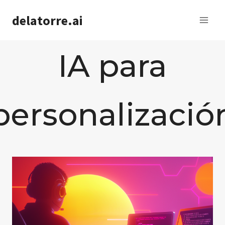
Saltar
delatorre.ai
al
contenido
IA para
personalizació