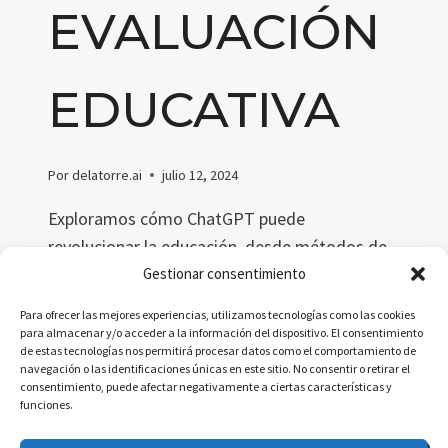
EVALUACIÓN
EDUCATIVA
Por
delatorre.ai
julio 12, 2024
Exploramos cómo ChatGPT puede
revolucionar la educación, desde métodos de
enseñanza hasta la evaluación. Descubre el
Gestionar consentimiento
potencial de la IA generativa para transformar
Para ofrecer las mejores experiencias, utilizamos tecnologías como las cookies
el aprendizaje y enfrentar desafíos educativos
para almacenar y/o acceder a la información del dispositivo. El consentimiento
de estas tecnologías nos permitirá procesar datos como el comportamiento de
complejos.
navegación o las identificaciones únicas en este sitio. No consentir o retirar el
consentimiento, puede afectar negativamente a ciertas características y
LA
LEER MÁS
funciones.
INTELIGENCIA
ARTIFICIAL