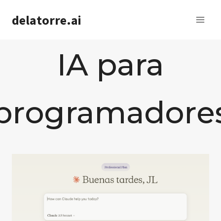
Saltar
delatorre.ai
al
contenido
IA para
programadore