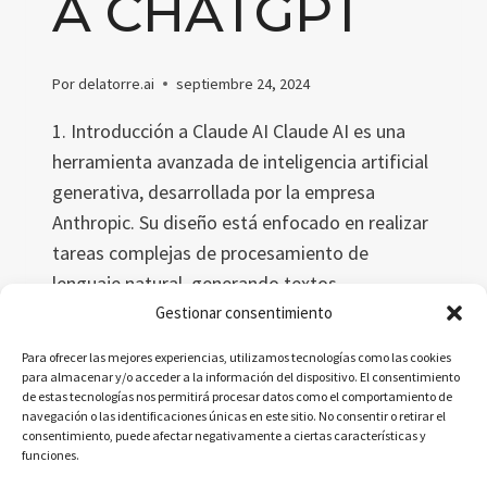
A CHATGPT
Por
delatorre.ai
septiembre 24, 2024
1. Introducción a Claude AI Claude AI es una
herramienta avanzada de inteligencia artificial
generativa, desarrollada por la empresa
Anthropic. Su diseño está enfocado en realizar
tareas complejas de procesamiento de
lenguaje natural, generando textos,
resumiendo documentos extensos y
Gestionar consentimiento
proporcionando análisis detallados. Esta IA se
Para ofrecer las mejores experiencias, utilizamos tecnologías como las cookies
distingue por su enfoque ético y seguro,
para almacenar y/o acceder a la información del dispositivo. El consentimiento
de estas tecnologías nos permitirá procesar datos como el comportamiento de
conocido como “IA…
navegación o las identificaciones únicas en este sitio. No consentir o retirar el
consentimiento, puede afectar negativamente a ciertas características y
CLAUDE
LEER MÁS
funciones.
AI: