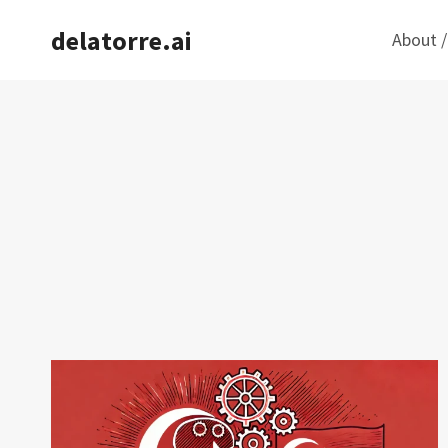
Saltar
delatorre.ai
About /
al
contenido