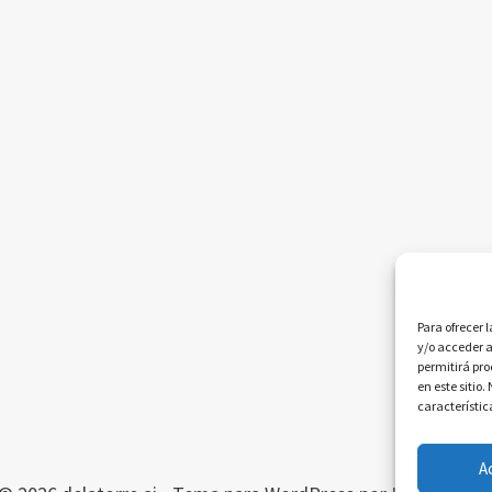
Para ofrecer 
y/o acceder a
permitirá pr
en este sitio
característic
A