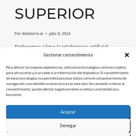
SUPERIOR
Por
delatorre.ai
julio 9, 2024
Exploramos cómo la inteligencia artificial
generativa, como ChatGPT, está
Gestionar consentimiento
transformando la educación superior,
Para ofrecer las mejores experiencias, utilizamos tecnologías como las cookies
destacando tanto sus oportunidades
para almacenar y/o acceder a la información del dispositivo. El consentimiento
de estas tecnologías nos permitirá procesar datos como el comportamiento de
revolucionarias como los desafíos éticos.
navegación o las identificaciones únicas en este sitio. No consentir o retirar el
consentimiento, puede afectar negativamente a ciertas características y
RETOS
LEER MÁS
funciones.
Y
OPORTUNIDADES
Aceptar
DE
LA
Denegar
INTELIGENCIA
© 2026 delatorre.ai - Tema para WordPress por
ARTIFICIAL