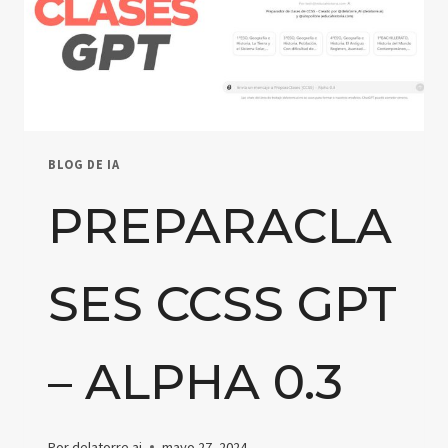
BLOG DE IA
PREPARACLA
SES CCSS GPT
– ALPHA 0.3
Por
delatorre.ai
mayo 27, 2024