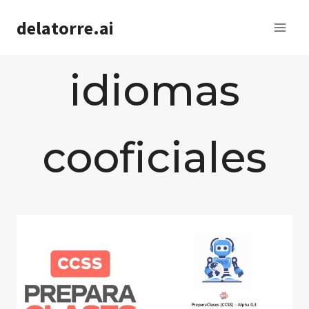
Saltar
delatorre.ai
al
contenido
idiomas
cooficiales