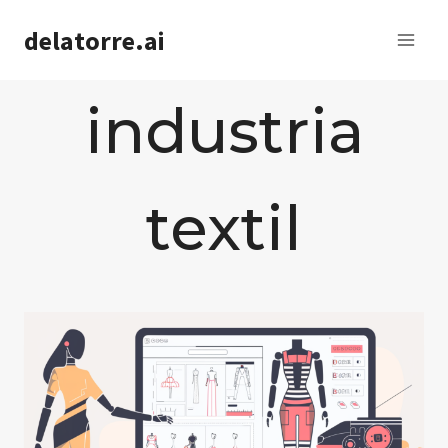
Saltar
delatorre.ai
al
contenido
industria
textil