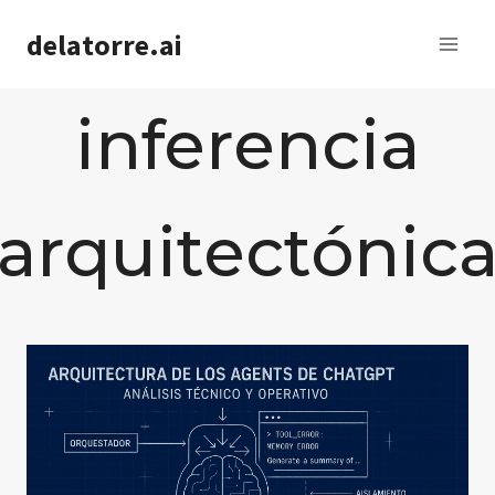
Saltar
delatorre.ai
al
contenido
inferencia
arquitectónic