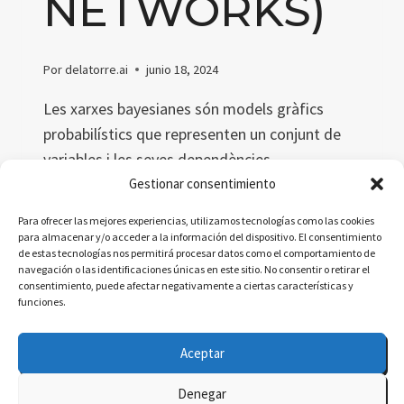
NETWORKS)
Por
delatorre.ai
junio 18, 2024
Les xarxes bayesianes són models gràfics
probabilístics que representen un conjunt de
variables i les seves dependències
condicionals. Aquest article explora el
Gestionar consentimiento
concepte, definicions acadèmiques i
Para ofrecer las mejores experiencias, utilizamos tecnologías como las cookies
simplificades, metàfores i una dita catalana
para almacenar y/o acceder a la información del dispositivo. El consentimiento
de estas tecnologías nos permitirá procesar datos como el comportamiento de
relacionada.
navegación o las identificaciones únicas en este sitio. No consentir o retirar el
consentimiento, puede afectar negativamente a ciertas características y
XARXES
LEER MÁS
funciones.
BAYESIANES
(BAYESIAN
Aceptar
NETWORKS)
Denegar