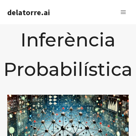
Saltar
delatorre.ai
al
contenido
Inferència
Probabilística