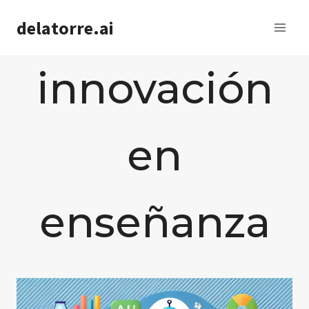
Saltar
delatorre.ai
al
contenido
innovación
en
enseñanza