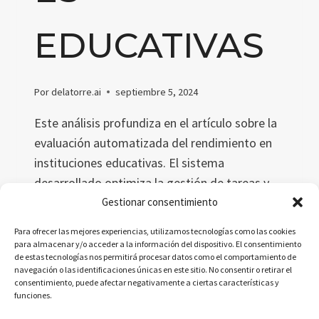
EDUCATIVAS
Por
delatorre.ai
septiembre 5, 2024
Este análisis profundiza en el artículo sobre la
evaluación automatizada del rendimiento en
instituciones educativas. El sistema
desarrollado optimiza la gestión de tareas y
mejora la evaluación del desempeño del
Gestionar consentimiento
personal académico, basándose en datos
Para ofrecer las mejores experiencias, utilizamos tecnologías como las cookies
objetivos y métricas precisas, mejorando así la
para almacenar y/o acceder a la información del dispositivo. El consentimiento
de estas tecnologías nos permitirá procesar datos como el comportamiento de
eficiencia organizativa.
navegación o las identificaciones únicas en este sitio. No consentir o retirar el
consentimiento, puede afectar negativamente a ciertas características y
EVALUACIÓN
LEER MÁS
funciones.
AUTOMATIZADA