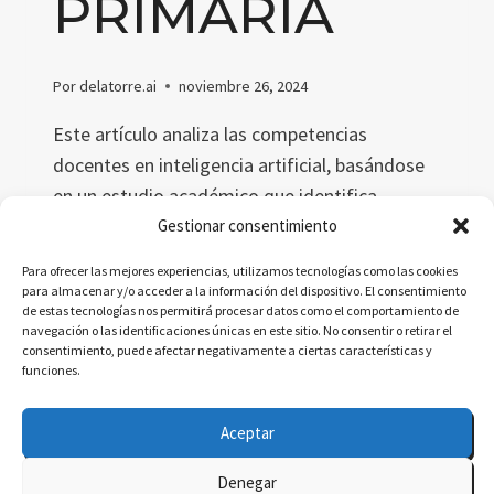
PRIMARIA
Por
delatorre.ai
noviembre 26, 2024
Este artículo analiza las competencias
docentes en inteligencia artificial, basándose
en un estudio académico que identifica
conocimientos, habilidades y actitudes clave
Gestionar consentimiento
para integrar la IA en la educación primaria.
Para ofrecer las mejores experiencias, utilizamos tecnologías como las cookies
Exploramos su relevancia global, retos y cómo
para almacenar y/o acceder a la información del dispositivo. El consentimiento
de estas tecnologías nos permitirá procesar datos como el comportamiento de
liderar la transformación educativa con IA.
navegación o las identificaciones únicas en este sitio. No consentir o retirar el
consentimiento, puede afectar negativamente a ciertas características y
CÓMO
LEER MÁS
funciones.
DESARROLLAR
COMPETENCIAS
Aceptar
DOCENTES
EN
Denegar
INTELIGENCIA