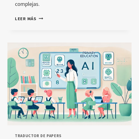
complejas.
DESTILACIÓN
LEER MÁS
DE
CONOCIMIENTO
EN
O1-
PREVIEW:
CÓMO
MEJORA
LA
INTELIGENCIA
ARTIFICIAL
EDUCATIVA
TRADUCTOR DE PAPERS