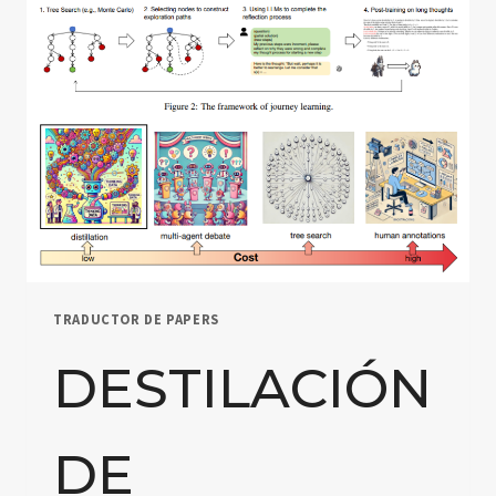
DE
LA
IA
EN
LA
EDUCACIÓN
A
2024:
UN
ANÁLISIS
DETALLADO
TRADUCTOR DE PAPERS
DESTILACIÓN
DE