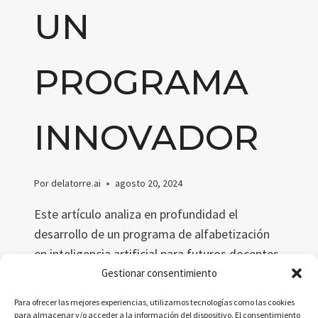
UN
PROGRAMA
INNOVADOR
Por
delatorre.ai
agosto 20, 2024
Este artículo analiza en profundidad el
desarrollo de un programa de alfabetización
en inteligencia artificial para futuros docentes
de secundaria. Explica cómo este programa
Gestionar consentimiento
aborda la necesidad crítica de preparar a los
Para ofrecer las mejores experiencias, utilizamos tecnologías como las cookies
educadores para enseñar IA, abarcando
para almacenar y/o acceder a la información del dispositivo. El consentimiento