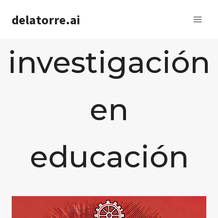
Saltar
delatorre.ai
al
contenido
investigación
en
educación