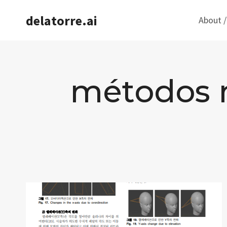
Saltar
delatorre.ai
About /
al
contenido
métodos 