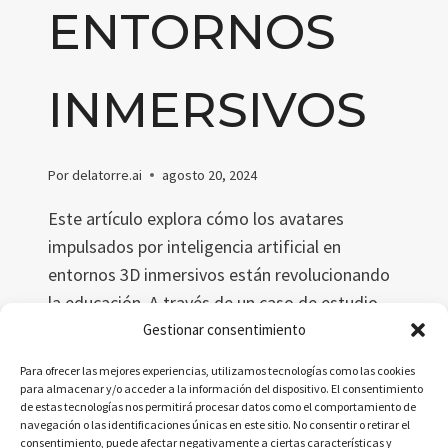
ENTORNOS
INMERSIVOS
Por
delatorre.ai
agosto 20, 2024
Este artículo explora cómo los avatares
impulsados por inteligencia artificial en
entornos 3D inmersivos están revolucionando
la educación. A través de un caso de estudio
del Templo de Deméter, se analiza cómo estas
Gestionar consentimiento
tecnologías permiten experiencias educativas
Para ofrecer las mejores experiencias, utilizamos tecnologías como las cookies
interactivas y sostenibles, preservando el
para almacenar y/o acceder a la información del dispositivo. El consentimiento
de estas tecnologías nos permitirá procesar datos como el comportamiento de
patrimonio cultural.
navegación o las identificaciones únicas en este sitio. No consentir o retirar el
consentimiento, puede afectar negativamente a ciertas características y