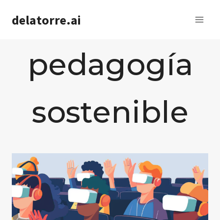
Saltar
delatorre.ai
al
contenido
pedagogía
sostenible