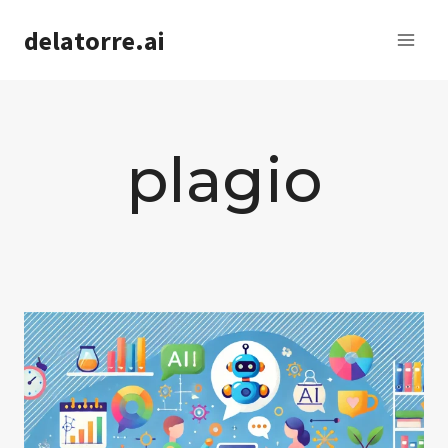
Saltar
delatorre.ai
al
contenido
plagio