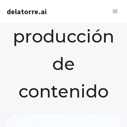
Saltar
delatorre.ai
al
contenido
producción
de
contenido