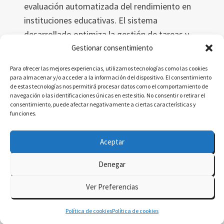
evaluación automatizada del rendimiento en
instituciones educativas. El sistema
desarrollado optimiza la gestión de tareas y
mejora la evaluación del desempeño del
Gestionar consentimiento
personal académico, basándose en datos
Para ofrecer las mejores experiencias, utilizamos tecnologías como las cookies
objetivos y métricas precisas, mejorando así la
para almacenar y/o acceder a la información del dispositivo. El consentimiento
de estas tecnologías nos permitirá procesar datos como el comportamiento de
eficiencia organizativa.
navegación o las identificaciones únicas en este sitio. No consentir o retirar el
consentimiento, puede afectar negativamente a ciertas características y
EVALUACIÓN
LEER MÁS
funciones.
AUTOMATIZADA
DEL
Aceptar
RENDIMIENTO
EN
Denegar
INSTITUCIONES
© 2026 delatorre.ai - Tema para WordPress por
EDUCATIVAS
Ver Preferencias
Kadence WP
Política de cookies
Política de cookies