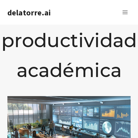
Saltar
delatorre.ai
al
contenido
productividad
académica