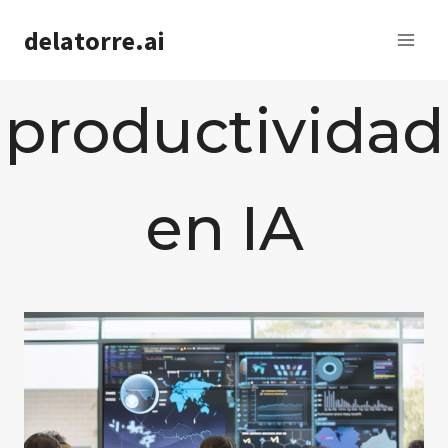
Saltar
delatorre.ai
al
contenido
productividad
en IA