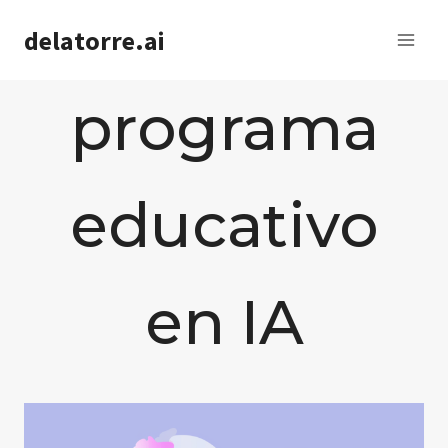
Saltar
delatorre.ai
al
contenido
programa
educativo
en IA