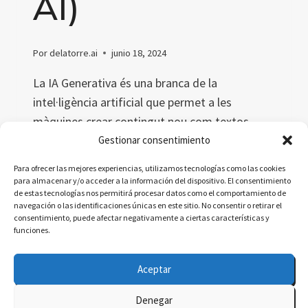
AI)
Por
delatorre.ai
junio 18, 2024
La IA Generativa és una branca de la
intel·ligència artificial que permet a les
màquines crear contingut nou com textos,
imatges i música. Aquest article explora el
Gestionar consentimiento
concepte, definicions acadèmiques i
Para ofrecer las mejores experiencias, utilizamos tecnologías como las cookies
simplificades, metàfores i una dita catalana
para almacenar y/o acceder a la información del dispositivo. El consentimiento
de estas tecnologías nos permitirá procesar datos como el comportamiento de
relacionada.
navegación o las identificaciones únicas en este sitio. No consentir o retirar el
consentimiento, puede afectar negativamente a ciertas características y
IA
LEER MÁS
funciones.
GENERATIVA
(GENERATIVE
Aceptar
AI)
Denegar