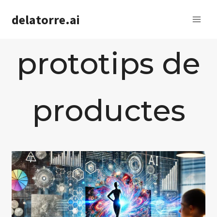
Saltar
delatorre.ai
al
contenido
prototips de
productes