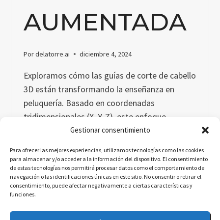
AUMENTADA
Por
delatorre.ai
diciembre 4, 2024
Exploramos cómo las guías de corte de cabello
3D están transformando la enseñanza en
peluquería. Basado en coordenadas
tridimensionales (X, Y, Z), este enfoque
combina escaneo 3D, modelado avanzado y
Gestionar consentimiento
realidad aumentada para mejorar la precisión
Para ofrecer las mejores experiencias, utilizamos tecnologías como las cookies
técnica y la experiencia educativa de manera
para almacenar y/o acceder a la información del dispositivo. El consentimiento
de estas tecnologías nos permitirá procesar datos como el comportamiento de
innovadora.
navegación o las identificaciones únicas en este sitio. No consentir o retirar el
consentimiento, puede afectar negativamente a ciertas características y
GUÍAS
LEER MÁS
funciones.
DE
CORTE