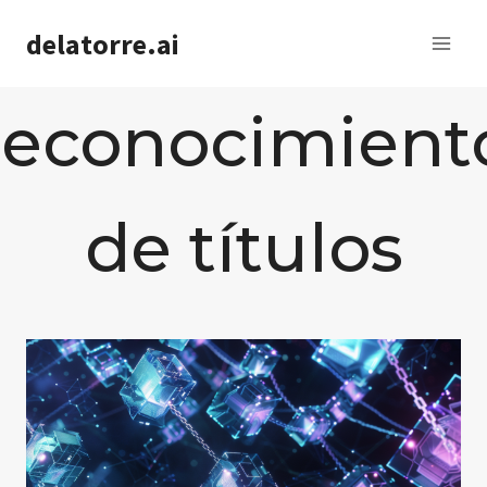
Saltar
delatorre.ai
al
contenido
reconocimient
de títulos