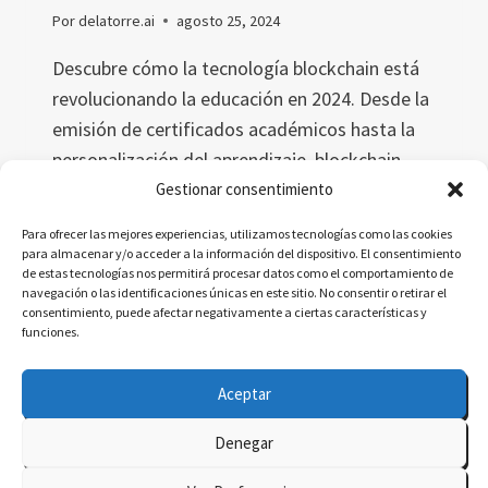
Por
delatorre.ai
agosto 25, 2024
Descubre cómo la tecnología blockchain está
revolucionando la educación en 2024. Desde la
emisión de certificados académicos hasta la
personalización del aprendizaje, blockchain
ofrece soluciones seguras, eficientes y
Gestionar consentimiento
transparentes. Explora los casos de estudio y
Para ofrecer las mejores experiencias, utilizamos tecnologías como las cookies
el impacto de esta tecnología en la
para almacenar y/o acceder a la información del dispositivo. El consentimiento
de estas tecnologías nos permitirá procesar datos como el comportamiento de
certificación y movilidad estudiantil.
navegación o las identificaciones únicas en este sitio. No consentir o retirar el
consentimiento, puede afectar negativamente a ciertas características y
BLOCKCHAIN
LEER MÁS
funciones.
EN
EDUCACIÓN
Aceptar
EN
2024:
Denegar
QUÉ
© 2026 delatorre.ai - Tema para WordPress por
ESPERAR