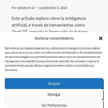
Por
delatorre.ai
septiembre 5, 2024
Este artículo explora cómo la inteligencia
artificial, a través de herramientas como
ChatGPT, impacta la formación de futuros
docentes. Analiza su potencial para
Gestionar consentimiento
personalizar el aprendizaje, reducir la carga de
Para ofrecer las mejores experiencias, utilizamos tecnologías como las cookies
trabajo y aborda los desafíos éticos
para almacenar y/o acceder a la información del dispositivo. El consentimiento
de estas tecnologías nos permitirá procesar datos como el comportamiento de
relacionados con la integridad académica.
navegación o las identificaciones únicas en este sitio. No consentir o retirar el
consentimiento, puede afectar negativamente a ciertas características y
EL
LEER MÁS
funciones.
IMPACTO
DE
Aceptar
LA
INTELIGENCIA
Denegar
ARTIFICIAL
© 2026 delatorre.ai - Tema para WordPress por
EN
Ver Preferencias
LA