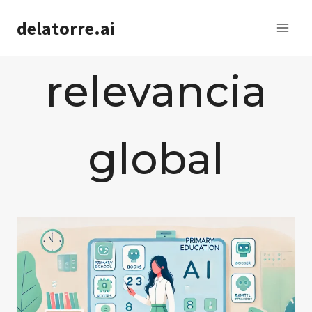
Saltar
delatorre.ai
al
contenido
relevancia
global