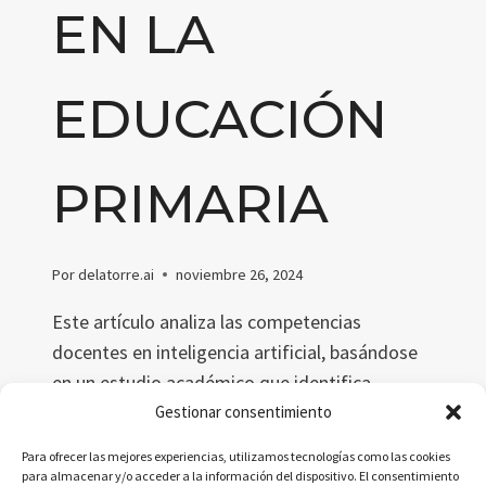
EN LA
EDUCACIÓN
PRIMARIA
Por
delatorre.ai
noviembre 26, 2024
Este artículo analiza las competencias
docentes en inteligencia artificial, basándose
en un estudio académico que identifica
conocimientos, habilidades y actitudes clave
Gestionar consentimiento
para integrar la IA en la educación primaria.
Para ofrecer las mejores experiencias, utilizamos tecnologías como las cookies
Exploramos su relevancia global, retos y cómo
para almacenar y/o acceder a la información del dispositivo. El consentimiento