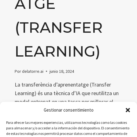
ATGE
(TRANSFER
LEARNING)
Por
delatorre.ai
junio 18, 2024
La transferència d’aprenentatge (Transfer
Learning) és una tècnica d’IA que reutilitza un
model entrenat en una tasca per millorar el
rendiment en una altra tasca relacionada.
Gestionar consentimiento
Aquest article explora el concepte, definicions
Para ofrecer las mejores experiencias, utilizamos tecnologías como las cookies
acadèmiques i simplificades, metàfores i una
para almacenar y/o acceder a la información del dispositivo. El consentimiento
de estas tecnologías nos permitirá procesar datos como el comportamiento de
dita catalana relacionada.