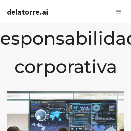
Saltar
delatorre.ai
al
contenido
responsabilida
corporativa