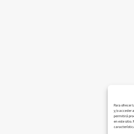
Para ofrecer 
y/o acceder a
permitirá pr
en este sitio
característic