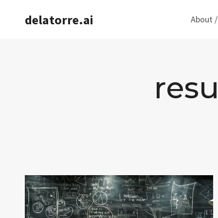
Saltar
delatorre.ai
About /
al
contenido
res