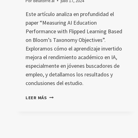
Por
delatorre.ai
julio 17, 2024
Este artículo analiza en profundidad el
paper “Measuring AI Education
Performance with Flipped Learning Based
on Bloom’s Taxonomy Objectives”.
Exploramos cómo el aprendizaje invertido
mejora el rendimiento académico en IA,
especialmente en jóvenes buscadores de
empleo, y detallamos los resultados y
conclusiones del estudio.
EVALUACIÓN
LEER MÁS
DEL
RENDIMIENTO
EDUCATIVO
EN
IA