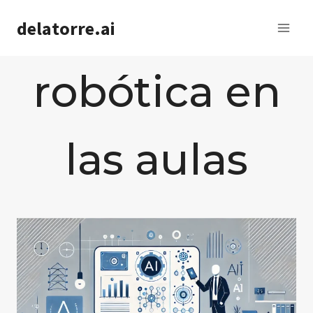
Saltar
delatorre.ai
al
contenido
robótica en
las aulas