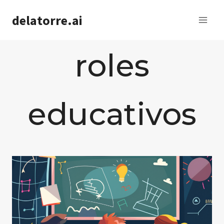
Saltar
delatorre.ai
al
contenido
roles
educativos