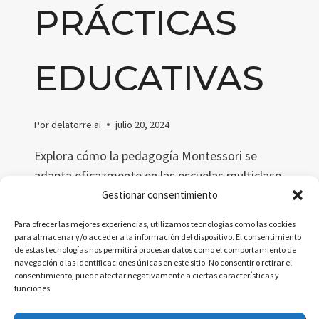
PRÁCTICAS
EDUCATIVAS
Por
delatorre.ai
julio 20, 2024
Explora cómo la pedagogía Montessori se
adapta eficazmente en las escuelas multiclase,
destacando su enfoque en la autoeducación y
Gestionar consentimiento
la enseñanza recíproca que respeta y
Para ofrecer las mejores experiencias, utilizamos tecnologías como las cookies
promueve el desarrollo individual y
para almacenar y/o acceder a la información del dispositivo. El consentimiento
de estas tecnologías nos permitirá procesar datos como el comportamiento de
colaborativo de los estudiantes.
navegación o las identificaciones únicas en este sitio. No consentir o retirar el
consentimiento, puede afectar negativamente a ciertas características y
EXPLORACIÓN
LEER MÁS
funciones.
PROFUNDA
DE