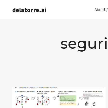
Saltar
delatorre.ai
About /
al
contenido
seguri