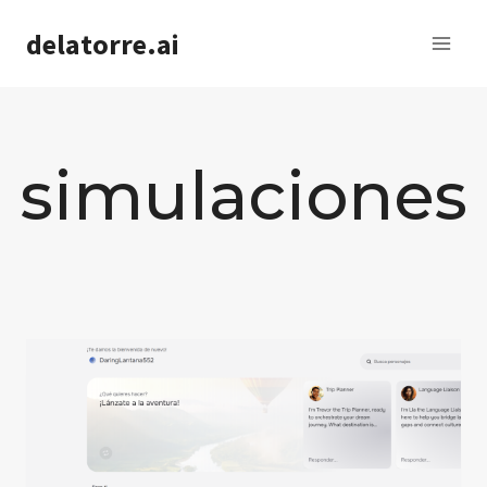
Saltar
delatorre.ai
al
contenido
simulaciones