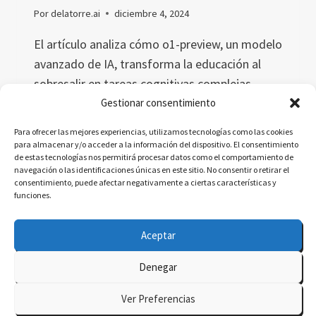
Por
delatorre.ai
diciembre 4, 2024
El artículo analiza cómo o1-preview, un modelo
avanzado de IA, transforma la educación al
sobresalir en tareas cognitivas complejas
como pensamiento crítico, diseño y
Gestionar consentimiento
creatividad. Exploramos sus fortalezas,
Para ofrecer las mejores experiencias, utilizamos tecnologías como las cookies
limitaciones y el impacto ético, pedagógico y
para almacenar y/o acceder a la información del dispositivo. El consentimiento
de estas tecnologías nos permitirá procesar datos como el comportamiento de
tecnológico en el aprendizaje del futuro.
navegación o las identificaciones únicas en este sitio. No consentir o retirar el
consentimiento, puede afectar negativamente a ciertas características y
CÓMO
LEER MÁS
funciones.
O1-
PREVIEW
Aceptar
ESTÁ
TRANSFORMANDO
Denegar
LA
© 2026 delatorre.ai - Tema para WordPress por
EDUCACIÓN
Ver Preferencias
Y
Kadence WP