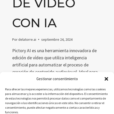
DE VÍDEO
CON IA
Por
delatorre.ai
septiembre 24, 2024
Pictory AI es una herramienta innovadora de
edición de vídeo que utiliza inteligencia
artificial para automatizar el proceso de
creación de contenido audiovisual. Ideal para
educadores y marketers, Pictory permite
Gestionar consentimiento
transformar texto en vídeos atractivos,
Para ofrecer las mejores experiencias, utilizamos tecnologías como las cookies
ahorrando tiempo y recursos sin sacrificar
para almacenar y/o acceder a la información del dispositivo. El consentimiento
de estas tecnologías nos permitirá procesar datos como el comportamiento de
calidad.
navegación o las identificaciones únicas en este sitio. No consentir o retirar el
consentimiento, puede afectar negativamente a ciertas características y
PICTORY
LEER MÁS
funciones.