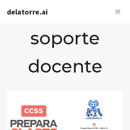
Saltar
delatorre.ai
al
contenido
soporte
docente