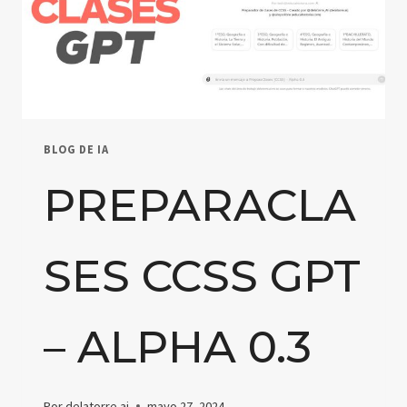
BLOG DE IA
PREPARACLA
SES CCSS GPT
– ALPHA 0.3
Por
delatorre.ai
mayo 27, 2024