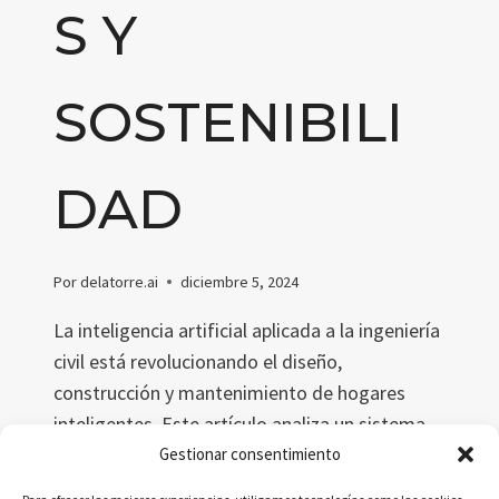
S Y
SOSTENIBILI
DAD
Por
delatorre.ai
diciembre 5, 2024
La inteligencia artificial aplicada a la ingeniería
civil está revolucionando el diseño,
construcción y mantenimiento de hogares
inteligentes. Este artículo analiza un sistema
innovador llamado Gestión Digital del Hogar
Gestionar consentimiento
(DHM), que optimiza recursos, fomenta la