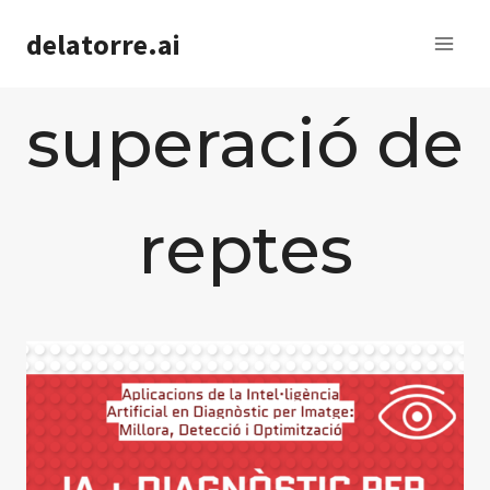
Saltar
delatorre.ai
al
contenido
superació de
reptes