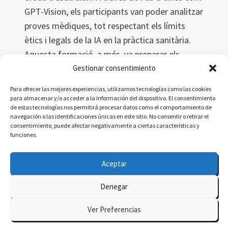
GPT-Vision, els participants van poder analitzar
proves mèdiques, tot respectant els límits
ètics i legals de la IA en la pràctica sanitària.
Aquesta formació, a més, va preparar els
futurs tècnics per afrontar els reptes del futur
Gestionar consentimiento
digital en la sanitat, amb una formació
Para ofrecer las mejores experiencias, utilizamos tecnologías como las cookies
contínua com a eina fonamental per adaptar-
para almacenar y/o acceder a la información del dispositivo. El consentimiento
de estas tecnologías nos permitirá procesar datos como el comportamiento de
se a les noves tecnologies.
navegación o las identificaciones únicas en este sitio. No consentir o retirar el
consentimiento, puede afectar negativamente a ciertas características y
FORMACIÓ
LEER MÁS
funciones.
EN
IA
Aceptar
APLICADA
A
Denegar
LA
© 2026 delatorre.ai - Tema para WordPress por
SANITAT:
Ver Preferencias
UNA
Kadence WP
INTRODUCCIÓ