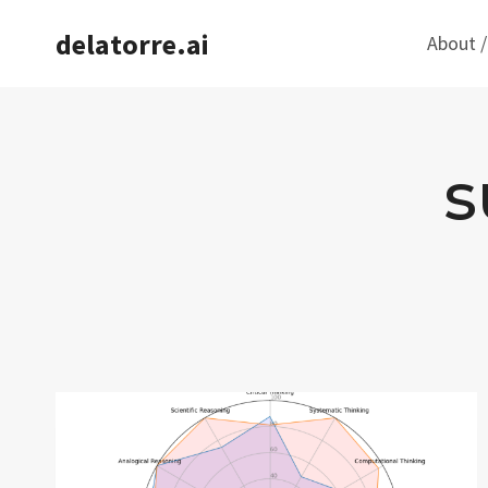
Saltar
delatorre.ai
About /
al
contenido
s