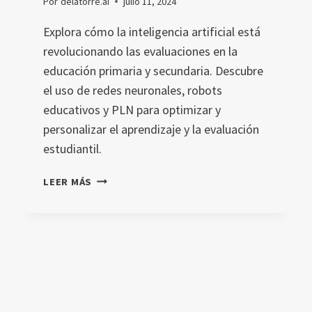
Por
delatorre.ai
julio 11, 2024
Explora cómo la inteligencia artificial está
revolucionando las evaluaciones en la
educación primaria y secundaria. Descubre
el uso de redes neuronales, robots
educativos y PLN para optimizar y
personalizar el aprendizaje y la evaluación
estudiantil.
EL
LEER MÁS
IMPACTO
DE
LA
INTELIGENCIA
ARTIFICIAL
EN
LOS
MÉTODOS