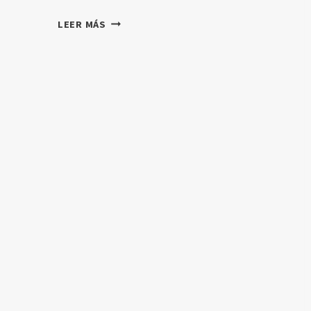
AIGC
LEER MÁS
EN
LA
EDUCACIÓN:
OPORTUNIDADES
Y
DESAFÍOS