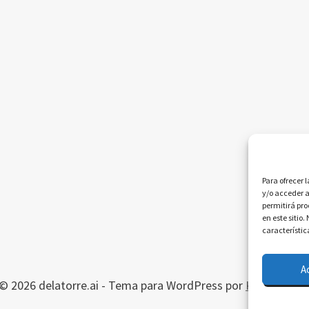
Para ofrecer 
y/o acceder a
permitirá pr
en este sitio
característic
A
© 2026 delatorre.ai - Tema para WordPress por
Kadence W