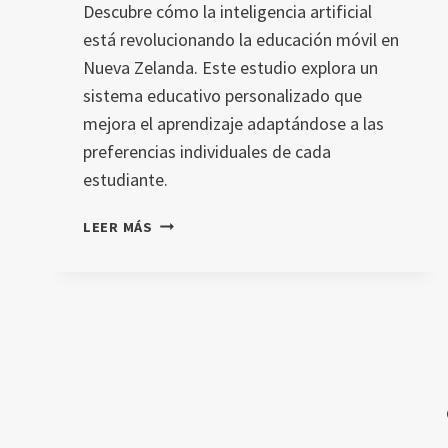
Descubre cómo la inteligencia artificial
está revolucionando la educación móvil en
Nueva Zelanda. Este estudio explora un
sistema educativo personalizado que
mejora el aprendizaje adaptándose a las
preferencias individuales de cada
estudiante.
IMPULSO
LEER MÁS
A
LA
EDUCACIÓN
MÓVIL
EN
NUEVA
ZELANDA
A
TRAVÉS