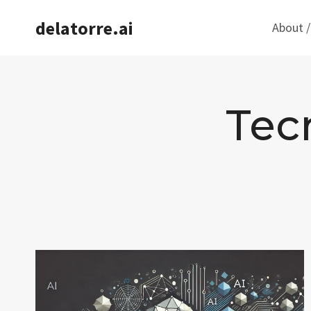
Saltar
delatorre.ai
About /
al
contenido
Tec