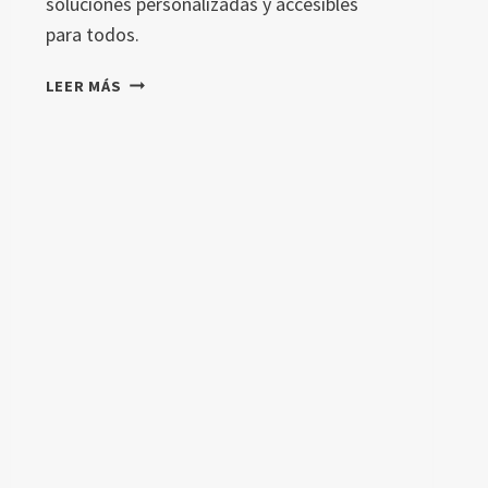
soluciones personalizadas y accesibles
para todos.
INCLUSIÓ
LEER MÁS
NEDUCATIVA
Y
IA:
NUEVAS
PERSPECTIVAS
DESDE
JAPÓN